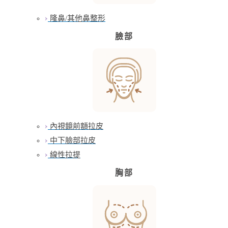
隆鼻/其他鼻整形
臉部
內視鏡前額拉皮
中下臉部拉皮
線性拉提
胸部