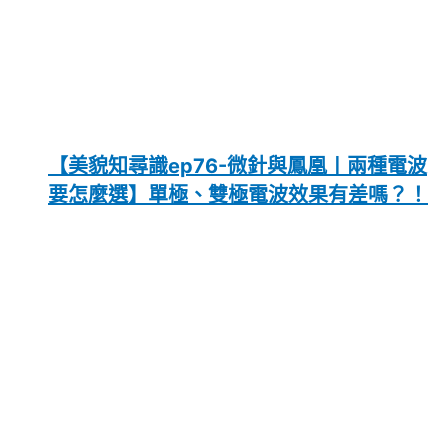
【美貌知尋識ep76-微針與鳳凰〡兩種電波
要怎麼選】單極、雙極電波效果有差嗎？！