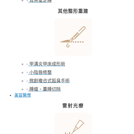
耳朵蟹足腫
其他整形重建
甲溝炎甲床成形術
小陰唇修整
微創複合式狐臭手術
腫瘤、囊腫切除
美容醫學
雷射光療