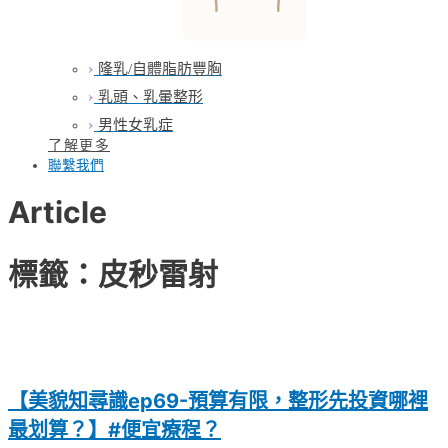
隆乳/自體脂肪豐胸
乳頭、乳暈整形
男性女乳症
了解更多
聯繫我們
Article
標籤：皮秒雷射
【美貌知尋識ep69-預算有限，整形先投資哪裡
最划算？】#便宜療程？