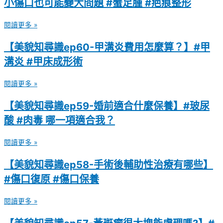
小傷口也可能變大問題 #蟹足腫 #疤痕整形
閱讀更多 »
【美貌知尋識ep60-甲溝炎費用怎麼算？】#甲
溝炎 #甲床成形術
閱讀更多 »
【美貌知尋識ep59-婚前適合什麼保養】#玻尿
酸 #肉毒 哪一項適合我？
閱讀更多 »
【美貌知尋識ep58-手術後輔助性治療有哪些】
#傷口復原 #傷口保養
閱讀更多 »