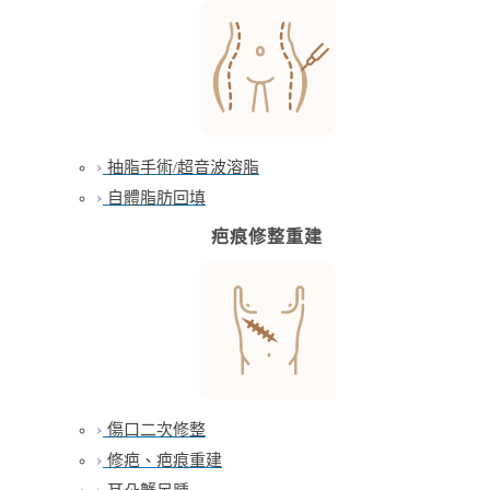
抽脂手術/超音波溶脂
自體脂肪回填
疤痕修整重建
傷口二次修整
修疤、疤痕重建