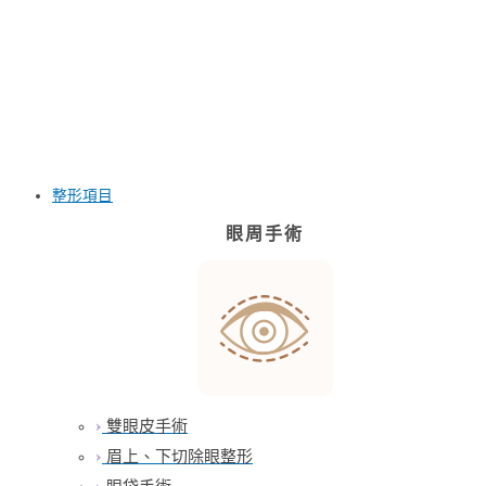
整形項目
【美貌知尋識ep75-大小眼不一定都是提眼
眼周手術
瞼肌問題！？】提眼瞼肌怎麼救？
雙眼皮手術
眉上、下切除眼整形