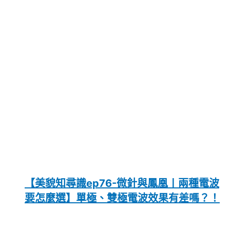
【美貌知尋識ep76-微針與鳳凰〡兩種電波
要怎麼選】單極、雙極電波效果有差嗎？！