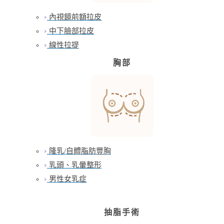
內視鏡前額拉皮
中下臉部拉皮
線性拉提
胸部
隆乳/自體脂肪豐胸
乳頭、乳暈整形
男性女乳症
抽脂手術