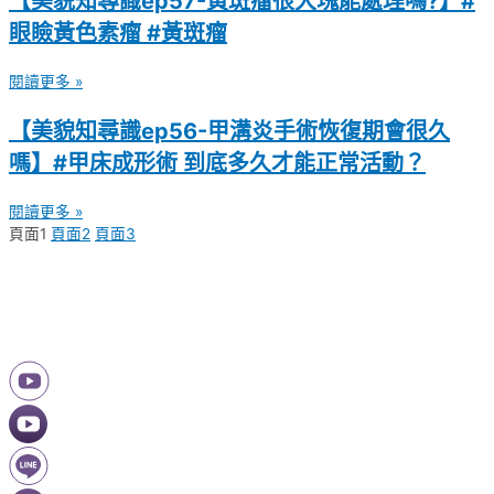
【美貌知尋識ep57-黃斑瘤很大塊能處理嗎?】#
眼瞼黃色素瘤 #黃斑瘤
閱讀更多 »
【美貌知尋識ep56-甲溝炎手術恢復期會很久
嗎】#甲床成形術 到底多久才能正常活動？
閱讀更多 »
頁面
1
頁面
2
頁面
3