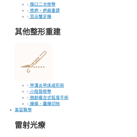
傷口二次修整
修疤、疤痕重建
耳朵蟹足腫
其他整形重建
甲溝炎甲床成形術
小陰唇修整
微創複合式狐臭手術
腫瘤、囊腫切除
美容醫學
雷射光療