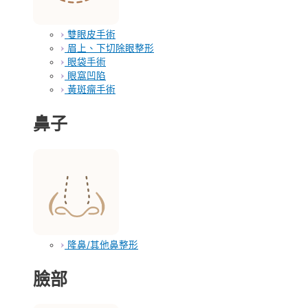
雙眼皮手術
眉上、下切除眼整形
眼袋手術
眼窩凹陷
黃斑瘤手術
鼻子
隆鼻/其他鼻整形
臉部