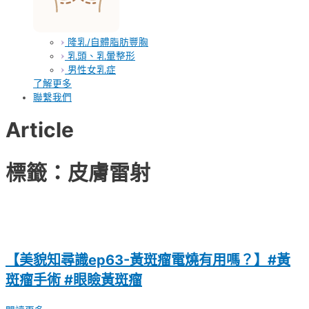
隆乳/自體脂肪豐胸
乳頭、乳暈整形
男性女乳症
了解更多
聯繫我們
Article
標籤：皮膚雷射
【美貌知尋識ep63-黃斑瘤電燒有用嗎？】#黃
斑瘤手術 #眼瞼黃斑瘤