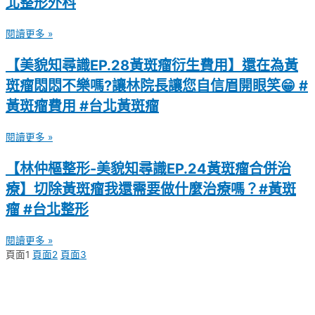
北整形外科
閱讀更多 »
【美貌知尋識EP.28黃斑瘤衍生費用】還在為黃
斑瘤悶悶不樂嗎?讓林院長讓您自信眉開眼笑😁 #
黃斑瘤費用 #台北黃斑瘤
閱讀更多 »
【林仲樞整形-美貌知尋識EP.24黃斑瘤合併治
療】切除黃斑瘤我還需要做什麼治療嗎？#黃斑
瘤 #台北整形
閱讀更多 »
頁面
1
頁面
2
頁面
3