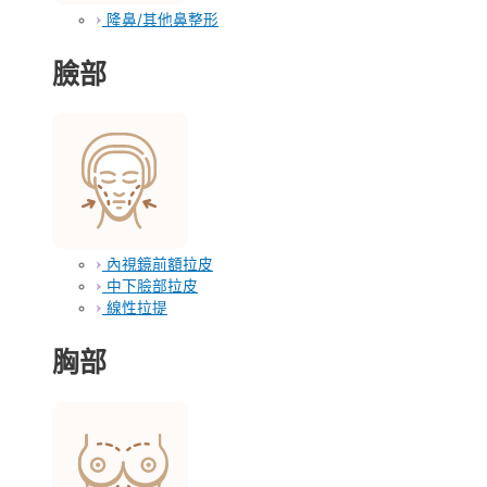
隆鼻/其他鼻整形
臉部
內視鏡前額拉皮
中下臉部拉皮
線性拉提
胸部