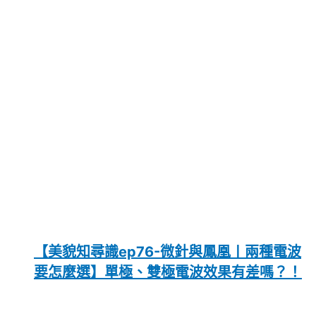
【美貌知尋識ep76-微針與鳳凰〡兩種電波
要怎麼選】單極、雙極電波效果有差嗎？！