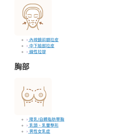
內視鏡前額拉皮
中下臉部拉皮
線性拉提
胸部
隆乳/自體脂肪豐胸
乳頭、乳暈整形
男性女乳症