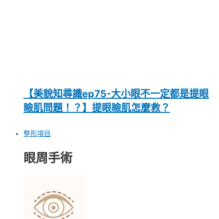
【美貌知尋識ep75-大小眼不一定都是提眼
瞼肌問題！？】提眼瞼肌怎麼救？
整形項目
眼周手術