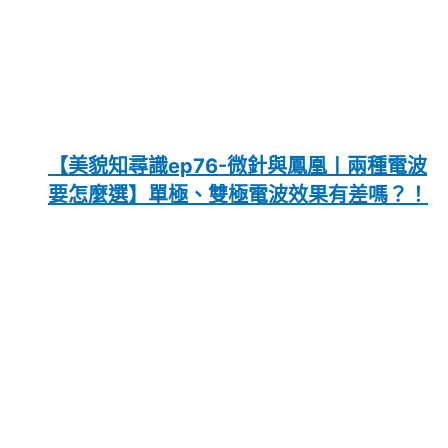
【美貌知尋識ep76-微針與鳳凰〡兩種電波
要怎麼選】單極、雙極電波效果有差嗎？！