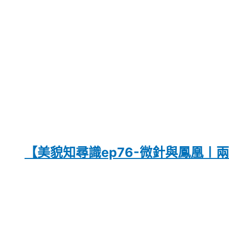
【美貌知尋識ep76-微針與鳳凰