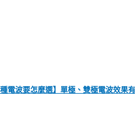
〡兩種電波要怎麼選】單極、雙極電波效果