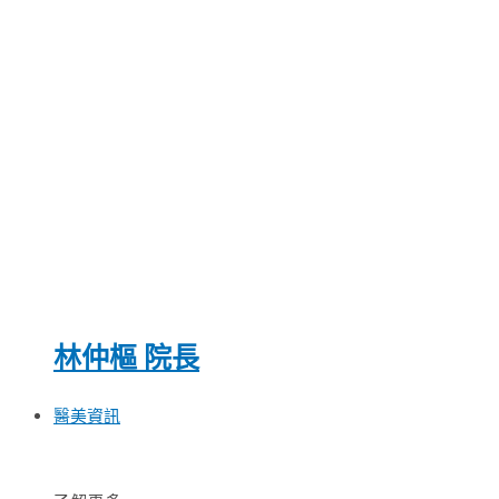
林仲樞 院長
醫美資訊