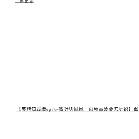
了解更多
【美貌知尋識ep76-微針與鳳凰〡兩種電波要怎麼選】