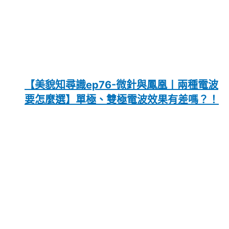
【美貌知尋識ep76-微針與鳳凰〡兩種電波
要怎麼選】單極、雙極電波效果有差嗎？！