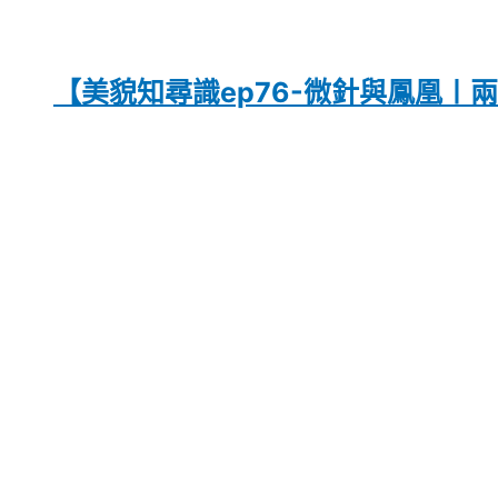
【美貌知尋識ep76-微針與鳳凰