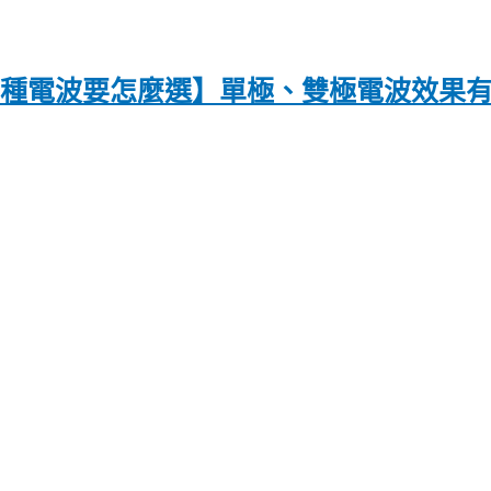
〡兩種電波要怎麼選】單極、雙極電波效果