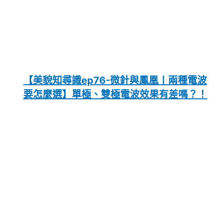
【美貌知尋識ep76-微針與鳳凰〡兩種電波
要怎麼選】單極、雙極電波效果有差嗎？！