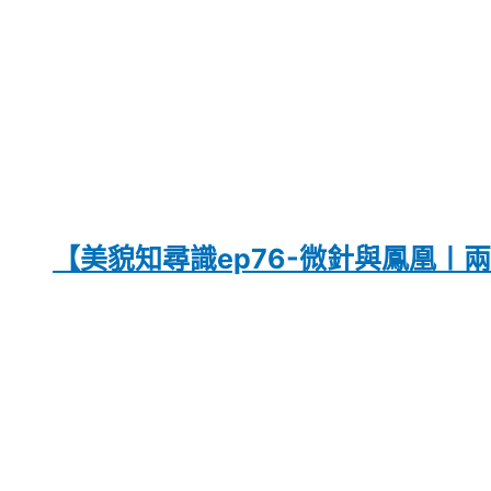
【美貌知尋識ep76-微針與鳳凰