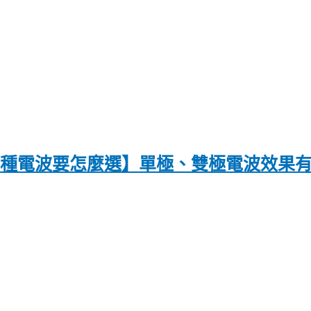
〡兩種電波要怎麼選】單極、雙極電波效果