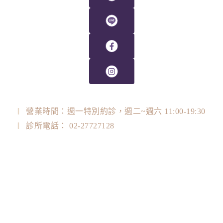
營業時間：週一特別約診，週二~週六 11:00-19:30
診所電話： 02-27727128
診所地址： 台北市大安區忠孝東路四段128號3F
LINE ID：@plasticjones
衛福部醫事機構代碼：350102A438
關於我們
醫美資訊